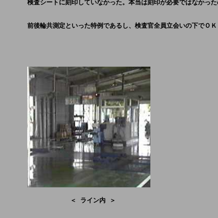
      検査シートに刻印していなかった。本当は刻印が必要ではなかった
      前後輪共測定といった特例であるし、検査官全員立会いの下でＯ
                 ＜ ライン内 ＞