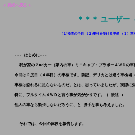
＜ 表紙へ戻る ＞
＊＊＊ ユーザー
（１)検査の予約
（２)車検を受ける準備
（３）車
     --- はじめに---
       我が家の２ndカー（家内の車）ミニキャブ・ブラボー４ＷＤの車検
     今回は２度目（４年目）の車検です。前記、デリカとは違う車検場
     車検は恐れるに足らないものだ。とは、思っていましたが、実際に
     特に、フルタイム４ＷＤと言う事が気がかりです。（ 後述 ）
     他人の車なら緊張しないだろうに、と 勝手な事も考えました。
       それでは、今回の体験を報告します。