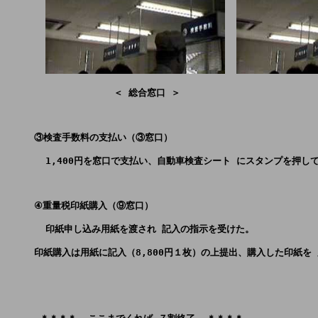
                   ＜ 総合窓口 ＞                     
     ③検査手数料の支払い（③窓口）
       1,400円を窓口で支払い、自動車検査シート にスタンプを押し
     ④重量税印紙購入（⑨窓口）
       印紙申し込み用紙を渡され 記入の指示を受けた。
     印紙購入は用紙に記入（8,800円１枚）の上提出、購入した印紙