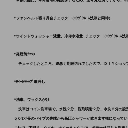
      車検の際に、車体番号の確認をするため、必ず見る所ですから、
     *ファンベルト張り具合チェック （ｴﾝｼﾞﾝﾙｰﾑ洗浄と同時）
     *ウインドウォッシャー液量、冷却水液量 チェック （ｴﾝｼﾞﾝﾙｰﾑ
     *発煙筒ﾁｪｯｸ 
       チェックしたところ、運悪く期限切れでしたので、ＤＩＹショッ
     *ﾎｲｰﾙｷｬｯﾌﾟ取外し 
     *洗車、ワックスがけ 
       洗車はコイン洗車場で、水洗２分、洗剤噴射２分、水洗２分の設定
     ５０ｾﾝﾁ長のパイプの先端から高圧シャワーが吹き出す様になって
     これで、下回り、タイヤ、ホイールハウス内、ボデー外回りと洗車