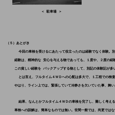
                   ＜ 駐車場 ＞
  （５）あとがき 
        今回の車検を受けるにあたって役立ったのは経験でなく体験。
      経験は、精神的な 安心を与える物であっても、１度や、２度の
      この貧しい経験を バックアップする物として、別記の体験記が多
        とは言え、フルタイム４ＷＤへの心配は多大で、１工程での
      やはり、ライン上では、緊張していて冷静さを欠いていた事、舞
        結果、なんとかフルタイム４ＷＤの車検を完了し、難しく考
      車検への誤解は、簡単なものでは無い。世間一般では、尚更ではな