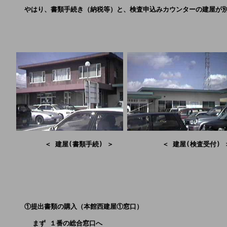
     やはり、書類手続き（納税等）と、検査申込みカウンターの建屋が
          ＜ 建屋(書類手続) ＞            ＜ 建屋(検査受付) 
     ①提出書類の購入（本館西建屋①窓口）
       まず １番の総合窓口へ 