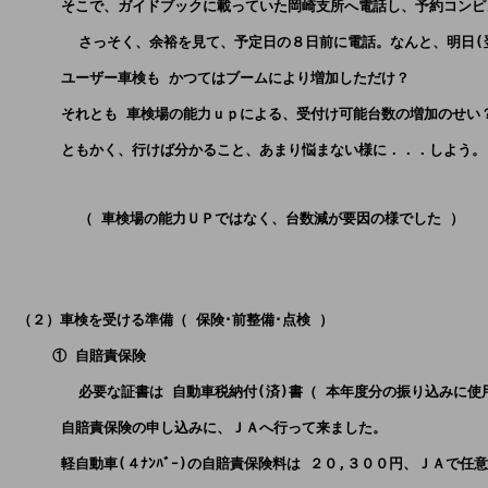
      そこで、ガイドブックに載っていた岡崎支所へ電話し、予約コンピュ
        さっそく、余裕を見て、予定日の８日前に電話。なんと、明日(
      ユーザー車検も かつてはブームにより増加しただけ？
      それとも 車検場の能力ｕｐによる、受付け可能台数の増加のせ
      ともかく、行けば分かること、あまり悩まない様に．．．しよう。
        （ 車検場の能力ＵＰではなく、台数減が要因の様でした ）
 （２）車検を受ける準備（ 保険･前整備･点検 ）
     ① 自賠責保険
        必要な証書は 自動車税納付(済)書（ 本年度分の振り込みに
      自賠責保険の申し込みに、ＪＡへ行って来ました。
      軽自動車(４ﾅﾝﾊﾞｰ)の自賠責保険料は ２０,３００円、ＪＡ