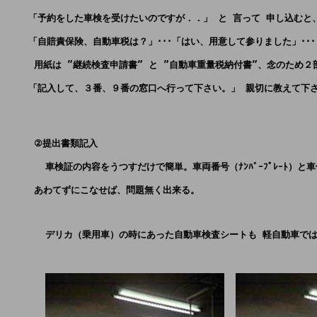
    「予約をした車検を受けたいのですが．．」 と 言って 申し込むと
    「自賠責保険、自動車税は？」･･･「はい、用意して参りました」･･
     用紙は ”継続検査申請書” と ”自動車重量税納付書”、念のため
    「記入して、３番、９番の窓口へ行って下さい。」 親切に教えて下
     ②提出書類記入
       車検証の内容をうつすだけで簡単。車両番号（ﾅﾝﾊﾞｰﾌﾟﾚｰﾄ
     あわてずにこなせば、問題無く出来る。
       デリカ（乗用車）の時にあった自動車検査シートも 軽自動車で