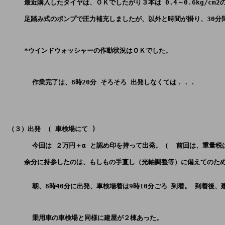
     最近購入したタイヤは、ＯＫでしたがり３本は 0.4～0.6kg/cm
     足踏み式のポンプで圧力補充しましたが、以外と時間が掛り、30
     *ウインドウォッシャーの作動状況はＯＫでした。
       作業完了は、8時20分 そろそろ 出発しなくては．．．
 （３）出発 （ 車検場にて ) 
       今回は ２万円＋α と認め印を持って出発。（  前回は、重量
       朝、8時40分に出発、車検場着は9時10分ごろ 到着。 到着後
       乗用車の車検場と同様に建屋が２棟あった。