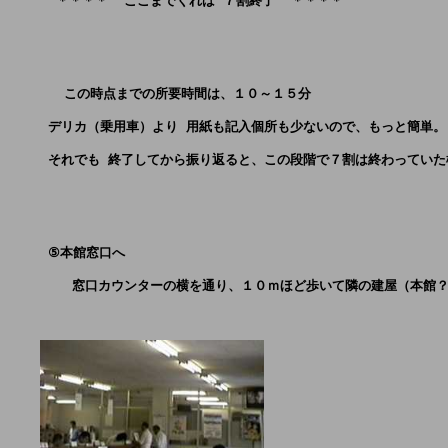
      ＊＊＊＊  ここまでくれば ７割終了  ＊＊＊＊
       この時点までの所要時間は、１０～１５分 
     デリカ（乗用車）より 用紙も記入個所も少ないので、もっと簡単。
     それでも 終了してから振り返ると、この段階で７割は終わってい
     ⑤本館窓口へ
        窓口カウンターの横を通り、１０ｍほど歩いて隣の建屋（本館？