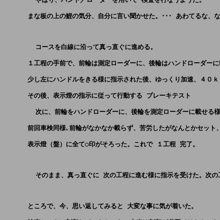
      まな板の上の鯉の気分、自分に言い聞かせた。･･･ あわてるな、
        コースを白線に沿って真っ直ぐに進める。
      １工程の手前で、前輪は測定ローダーに、後輪はハンドローダー
      少し左にハンドルをきる様に指示された後、ゆっくり加速、４０ｋ
      その後、表示燈の指示に従って行動する ブレーキテスト 
        次に、前輪をハンドローダーに、後輪を測定ローダーに載せる
      前回車検同様､前輪がなかなか載らず、苦労したがなんとかセッ
      表示燈（盤）に全て○印がそろった。これで １工程 完了。
        そのまま、真っ直ぐに 次の工程に進む様に指示を受けた。次
      ところで、今、思い返してみると 大変な事に気が着いた。