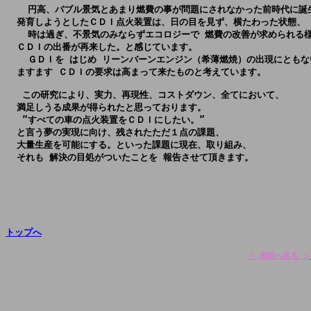
    円高、バブル景気とあまり燃費の事が問題にされなかった前時代に誕生
  発育しようとしたＣＤＩ点火装置は、日の目を見ず、横たわった状態、

    時は過ぎ、不景気のみならずエコロジーで 燃費の改善が求められる様
  ＣＤＩの出番が再来した。と感じています。

    ＧＤＩを はじめ リーンバーンエンジン（希薄燃焼）の出現にともな
   この研究により、実力、再現性、コストダウン、全てにおいて、

  満足しうる成果が得られたと思っております。

   ”すべての車の点火装置をＣＤＩにしたい。”

  と言う夢の実現に向け、残されたただ１点の課題、

  大量生産を可能にする。といった課題に現在、取り組み、

  それも 解決の目処がついたことを 報告させて頂きます。

トップへ
＜ 表紙へ戻る ＞