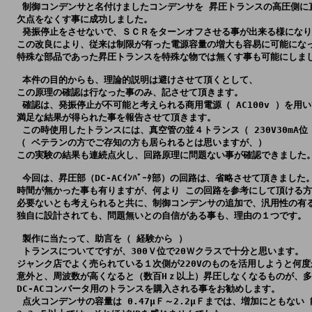
   制御コンデンサと名付けましたコンデンサを 昇圧トランスの高圧側に
  欠点をなくす事に成功しました。

   発振停止をさせないで、ＳＣＲをターンオフさせる事が出来る様になり
  この改良により、従来は制限が有った電源容量の増大も容易に可能になっ
  特殊な部品であった昇圧トランスを特殊な物では無くす事も可能にしまし
   本件の目的からも、理論的説明は避けさせて頂くとして、

  この原理の確認は行なった事のみ、記させて頂きます。

   確認は、発振停止が不可能と考えられる商用電源（ AC100v ）を用
  満足な結果が得られた事を報告させて頂きます。

   この時使用したトランスには、真空管の並４トランス（ 230V30mA位
  （ ベテランの方でご存知の方も居られるとは思いますが、）

  この実験の結果も連続点火し、回路原理に問題ない事が確認できました。
   今回は、昇圧部（DC-ACｲﾝﾊﾞｰﾀ部）の回路は、省略させて頂きました
  時間が無かった事も有りますが、何より この回路を参考にして頂ける方
  必要ないとも考えられると共に、制御コンデンサの追加で、汎用性の有る
  独自に設計されても、問題無いとの自信がある事も、理由の１つです。

   製作に当たって、助言を（ 経験から ）

   トランスについてですが、300Ｖ位で20Ｗクラスで十分と思います。

  ジャンク店でよく売られている１次側が220Vのものを活用しようと何度
  意外と、周波数が高くなると（数百Hｚ以上）昇圧しなくなるものが、多
  DC-ACコンバータ用のトランスを購入される事をお勧めします。

   点火コンデンサの容量は 0.47μＦ～2.2μＦまでは、増加にともない 