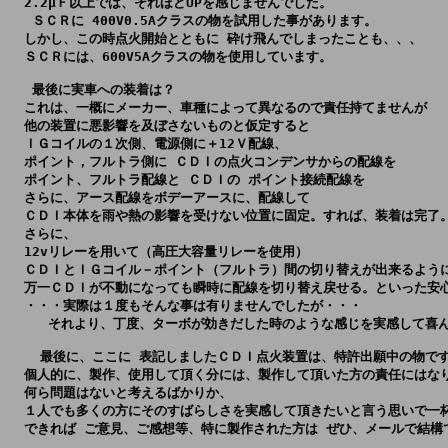
  2.2μＦ以上では、それほどUPを感じませんでした。

   ＳＣＲに 400V0.5Aクラスの物を試用した事があります。

  しかし、この時点火開始とともに 砕け飛んでしまったことも、、、

  ＳＣＲには、600V5Aクラスの物を使用しています。

   最後に実車への装着は？

  これは、一概にメーカー、車種によって異なるので責任持てませんが

  他の装置に悪影響を及ぼさないものと仮定すると

  ＩＧコイルの１次側、電源側に＋12Ｖ配線、

  ポイント，フルトラ側に ＣＤＩの点火コンデンサからの配線を

  ポイント、フルトラ配線と ＣＤＩの ポイント接続配線を

  さらに、アース配線をボデーアースに、配線して

  ＣＤＩ本体を雨や熱の影響を受けない位置に固定。すれば、装着は完了。
  さらに、

  12vリレーを用いて（高圧大容量リレーを使用）

  ＣＤＩとＩＧコイル－ポイント（フルトラ）間の切り替えが出来るように
  万一ＣＤＩが不動になっても瞬時に配線を切り替え戻せる。といった安心
  ・・・実際は１度もそんな事は有りませんでしたが・・・

     それより、丁度、ターボが効きだした時のような感じを実感して喜ん
    最後に、ここに 表記しましたＣＤＩ点火装置は、特許出願中の物です
  個人的に、製作、使用して頂く分には、製作して頂いた方の責任にはなり
  何ら問題はないと考えるばかりか、

  １人でも多くの方にそのすばらしさを実感して頂きたいと言う思いで一杯
  できれば ご意見、ご感想等、特に製作された方は ぜひ、メールで結構