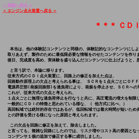
＜ 表紙へ戻る ＞
＜ エンジン点火装置へ戻る ＞
＊＊＊ ＣＤ
   本当は、他の体験記コンテンツと同様の、体験記的なコンテンツにしよ
  取りあえず、製作のために最低限必要な情報をのせたコンテンツを作りま
  後日、完成度を高め、実体験を盛り込んだコンテンツに仕上げようと、思っ
   と言う訳で、本論に移ります。

  従来方式のＣＤＩ点火装置に、回路上の修正を加えた点は、

  回路動作原理上の欠点と考えられる事は、 ＳＣＲを１点火ごとにＯＦＦ
  電源昇圧部(発振回路部)を過負荷により、発振を停止させ、ＳＣＲへの
  これが、従来方式の欠点と考えられ、

  １点火ごとに無理な過負荷停止を行なうと共に、高圧電流の増大を制限し
  一般的にＣＤＩの特徴と思われている様な、（ 他方式に比べ、）

  高回転域では絶対的存在ではあるが、低回転域では着火時間が短いため劣
  との評価を受ける様になった原因と考えられます。

   この欠点を回路に修正を加えて、除去しました。

  と言っても、複雑な回路にしたのでは、リスク増やコスト高の要因となっ
  コンデンサ１個の追加で修正する事に成功しました。
